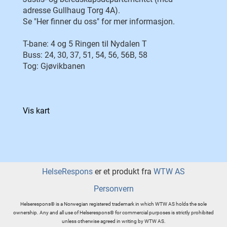
adresse Gullhaug Torg 4A).
Se "Her finner du oss" for mer informasjon.
T-bane: 4 og 5 Ringen til Nydalen T
Buss: 24, 30, 37, 51, 54, 56, 56B, 58
Tog: Gjøvikbanen
Vis kart
HelseRespons
er et produkt fra
WTW AS
Personvern
Helserespons® is a Norwegian registered trademark in which WTW AS holds the sole
ownership. Any and all use of Helserespons® for commercial purposes is strictly prohibited
unless otherwise agreed in writing by WTW AS.