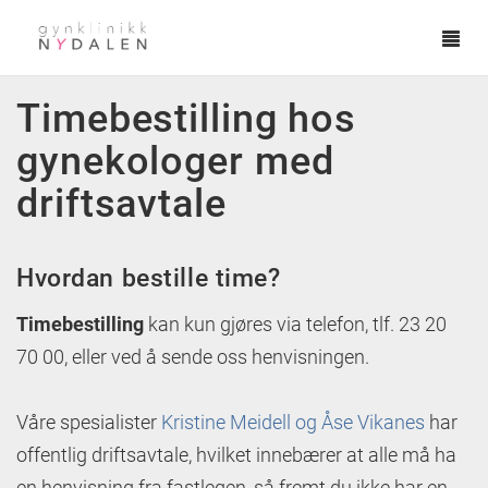
Tog
navi
Hopp til hovedinnhold
Timebestilling hos
gynekologer med
driftsavtale
Hvordan bestille time?
Timebestilling
kan kun gjøres via telefon, tlf. 23 20
70 00, eller ved å sende oss henvisningen.
Våre spesialister
Kristine Meidell og Åse Vikanes
har
offentlig driftsavtale, hvilket innebærer at alle må ha
en henvisning fra fastlegen, så fremt du ikke har en