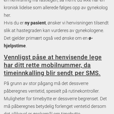
kronisk lidelse som allerede følges opp av gynekolog
her.
Hvis du er
ny pasient
, ønsker vi henvisningen tilsendt
slik at hastegraden kan vurderes av gynekologene.
Det gjelder primært også ved ønske om en
ø-
hjelpstime
.
Vennligst påse at henvisende lege
har ditt rette mobilnummer, da
timeinnkalling blir sendt per SMS.
På grunn av stor pågang må det dessverre
påberegnes ventetid, spesielt på rutinekontroller.
Muligheter for timebytte er dessverre begrenset. Det
må påberegnes betydelig forlenget ventetid dersom
det allikevel er ønskemål om timebytte.